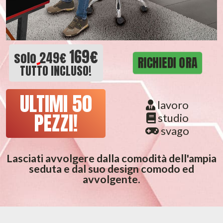
169€
solo
249€
RICHIEDI ORA
TUTTO INCLUSO!
ULTIMI 50
lavoro
PEZZI!
studio
svago
Lasciati avvolgere dalla comodità dell'ampia
seduta e dal suo design comodo ed
avvolgente.